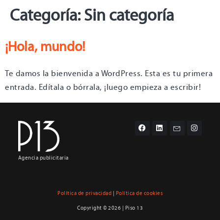
Categoría:
Sin categoría
¡Hola, mundo!
Te damos la bienvenida a WordPress. Esta es tu primera
entrada. Edítala o bórrala, ¡luego empieza a escribir!
Agencia publicitaria
Política de privacidad
|
Política de cookies
Copyright © 2026 | Piso 13